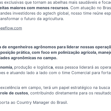
s exclusivas que tornam as abelhas mais saudáveis e foca
eitas maiores com menos recursos
. Com atuação no Brasi
randes investidores do agtech global, nosso time reúne esp
ansformar o futuro da agricultura.
beeflow.com
 de engenheiros agrônomos para liderar nossas operaç
 posição prática, com foco em polinização agrícola, manej
idades agronômicas no campo.
onomia,
produção e logístic
a
, essa pessoa liderará as opera
s e atuando lado a lado com o time Comercial para fortal
 excelência em campo, terá um papel estratégico na busca
trole de custos
, contribuindo diretamente para os resulta
porta ao Country Manager do Brasil.