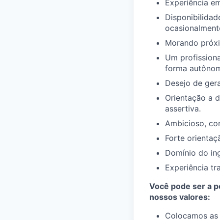
Experiência em
Disponibilidad
ocasionalmente
Morando próxi
Um profissiona
forma autônom
Desejo de gera
Orientação a d
assertiva.
Ambicioso, co
Forte orientaç
Domínio do ing
Experiência tr
Você pode ser a pe
nossos valores:
Colocamos a