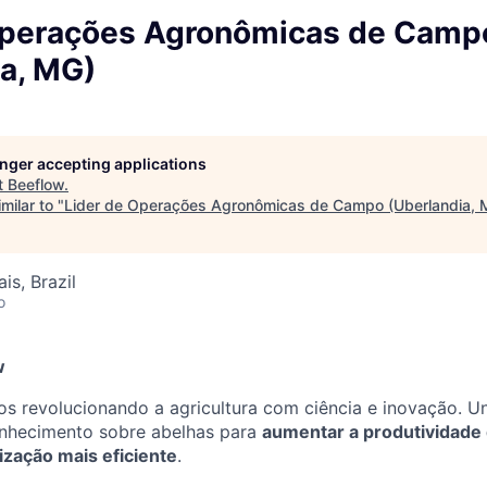
Operações Agronômicas de Camp
ia, MG)
longer accepting applications
t
Beeflow
.
milar to "
Lider de Operações Agronômicas de Campo (Uberlandia, 
is, Brazil
o
w
s revolucionando a agricultura com ciência e inovação. U
onhecimento sobre abelhas para
aumentar a produtividade 
ização mais eficiente
.