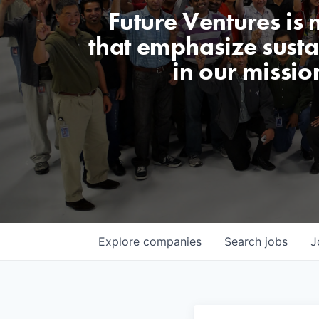
Future Ventures is
that emphasize sustai
in our missio
Explore
companies
Search
jobs
J