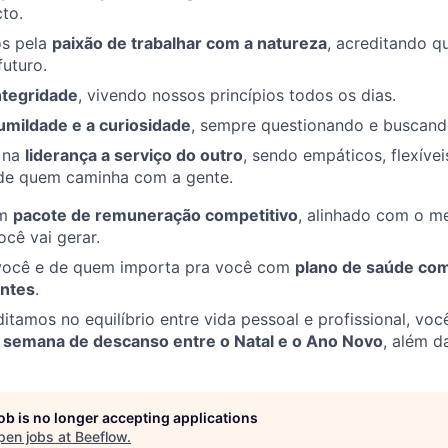
to.
s pela
paixão de trabalhar com a natureza
, acreditando q
futuro.
ntegridade
, vivendo nossos princípios todos os dias.
umildade e a curiosidade
, sempre questionando e buscand
 na
liderança a serviço do outro
, sendo empáticos, flexívei
de quem caminha com a gente.
um
pacote de remuneração competitivo
, alinhado com o m
cê vai gerar.
você e de quem importa pra você com
plano de saúde com
ntes
.
itamos no equilíbrio entre vida pessoal e profissional, v
semana de descanso entre o Natal e o Ano Novo
, além d
job is no longer accepting applications
pen jobs at
Beeflow
.