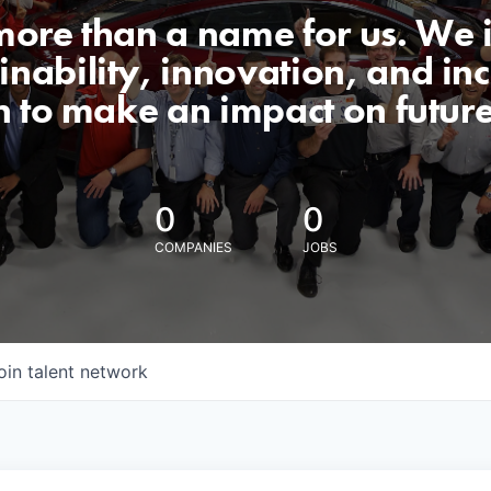
 more than a name for us. We 
nability, innovation, and incl
n to make an impact on futur
0
0
COMPANIES
JOBS
oin talent network