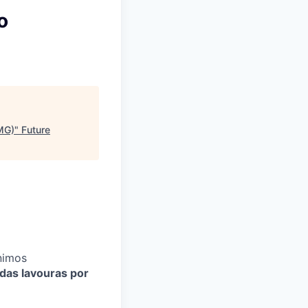
o
MG)
"
Future
nimos
das lavouras por