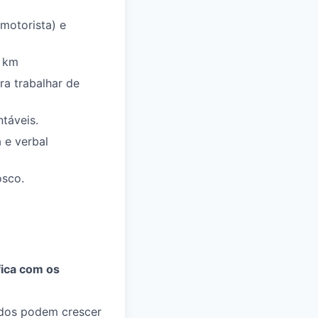
 motorista) e
0 km
ra trabalhar de
táveis.
 e verbal
osco.
fica com os
odos podem crescer