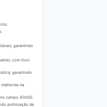
cos.
s.
táveis, garantindo
metido, com foco
stica, garantindo
 melhorias na
s no campo (EHSS).
ando polinização de