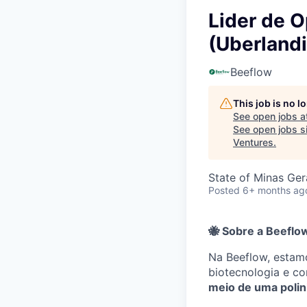
Lider de 
(Uberland
Beeflow
This job is no 
See open jobs a
See open jobs si
Ventures
.
State of Minas Gera
Posted
6+ months ag
🐝
Sobre a Beeflo
Na Beeflow, estamo
biotecnologia e c
meio de uma polin