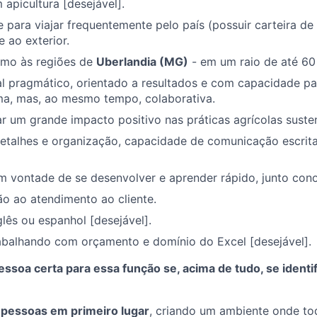
 apicultura [desejável].
e para viajar frequentemente pelo país (possuir carteira de
 ao exterior.
mo às regiões de
Uberlandia (MG)
- em um raio de até 6
l pragmático, orientado a resultados e com capacidade pa
a, mas, ao mesmo tempo, colaborativa.
r um grande impacto positivo nas práticas agrícolas susten
etalhes e organização, capacidade de comunicação escrita
m vontade de se desenvolver e aprender rápido, junto con
ão ao atendimento ao cliente.
lês ou espanhol [desejável].
abalhando com orçamento e domínio do Excel [desejável].
ssoa certa para essa função se, acima de tudo, se identi
s
pessoas em primeiro lugar
, criando um ambiente onde t