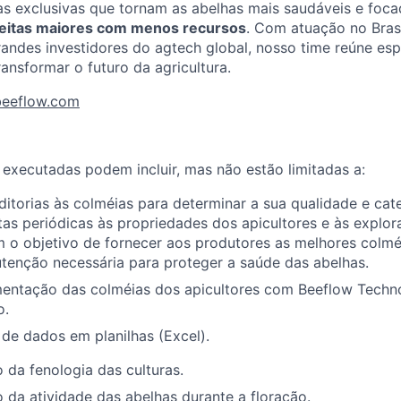
s exclusivas que tornam as abelhas mais saudáveis e foca
eitas maiores com menos recursos
. Com atuação no Brasi
randes investidores do agtech global, nosso time reúne esp
ansformar o futuro da agricultura.
beeflow.com
 executadas podem incluir, mas não estão limitadas a:
uditorias às colméias para determinar a sua qualidade e cate
itas periódicas às propriedades dos apicultores e às explo
m o objetivo de fornecer aos produtores as melhores colmé
tenção necessária para proteger a saúde das abelhas.
imentação das colméias dos apicultores com Beeflow Techn
o.
de dados em planilhas (Excel).
da fenologia das culturas.
da atividade das abelhas durante a floração.