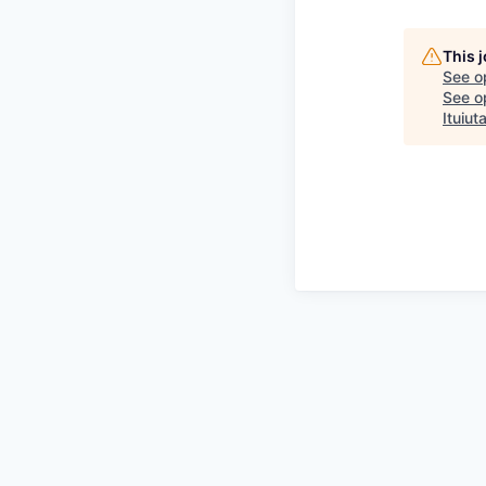
This 
See o
See op
Ituiut