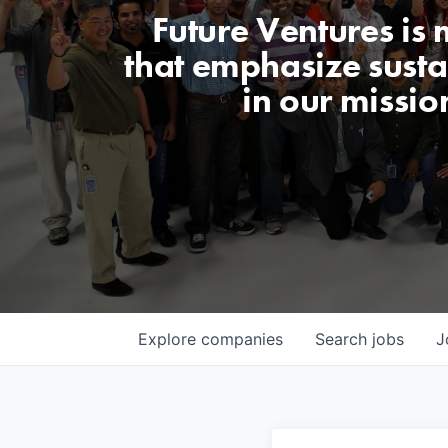
Future Ventures is
that emphasize sustai
in our missio
Explore
companies
Search
jobs
J