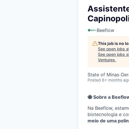
Assistente
Capinopoli
Beeflow
This job is no 
See open jobs a
See open jobs si
Ventures
.
State of Minas Gera
Posted
6+ months ag
🐝
Sobre a Beeflo
Na Beeflow, estamo
biotecnologia e c
meio de uma polin