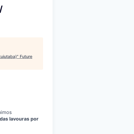
/
tuiutaba)
"
Future
nimos
das lavouras por