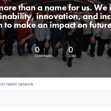
 more than a name for us. We 
nability, innovation, and incl
n to make an impact on futur
0
0
COMPANIES
JOBS
oin talent network