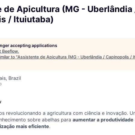
 de Apicultura (MG - Uberlândia 
s / Ituiutaba)
longer accepting applications
t
Beeflow
.
milar to "
Assistente de Apicultura (MG - Uberlândia / Capinopolis / I
is, Brazil
o
w
s revolucionando a agricultura com ciência e inovação. U
onhecimento sobre abelhas para
aumentar a produtividade 
ização mais eficiente
.