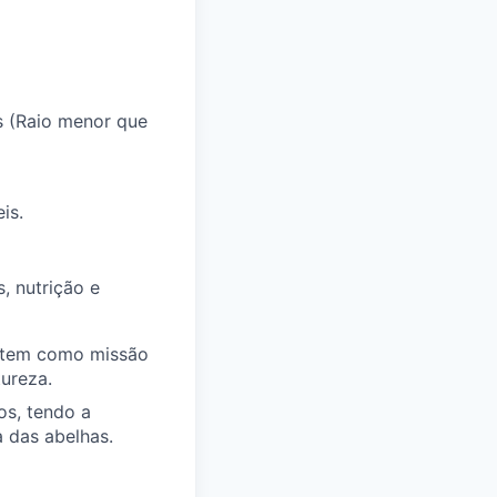
s (Raio menor que
is.
, nutrição e
e tem como missão
ureza.
os, tendo a
 das abelhas.