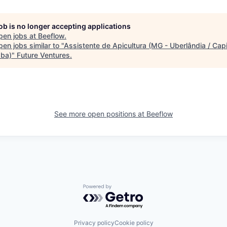
job is no longer accepting applications
pen jobs at
Beeflow
.
en jobs similar to "
Assistente de Apicultura (MG - Uberlândia / Capi
aba)
"
Future Ventures
.
See more open positions at
Beeflow
Powered by Getro.com
Privacy policy
Cookie policy