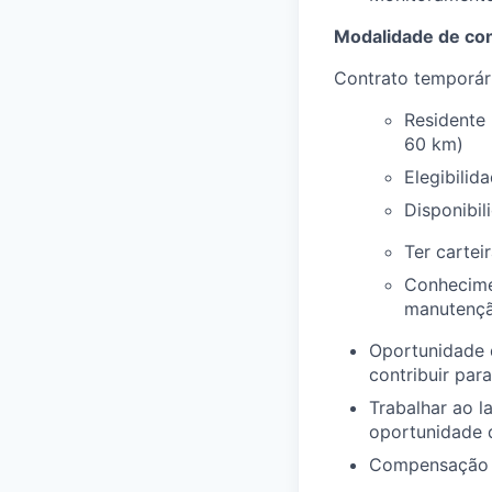
Modalidade de con
Contrato temporár
Residente
60 km)
Elegibilida
Disponibil
Ter cartei
Conhecimen
manutençã
Oportunidade 
contribuir par
Trabalhar ao l
oportunidade d
Compensação 