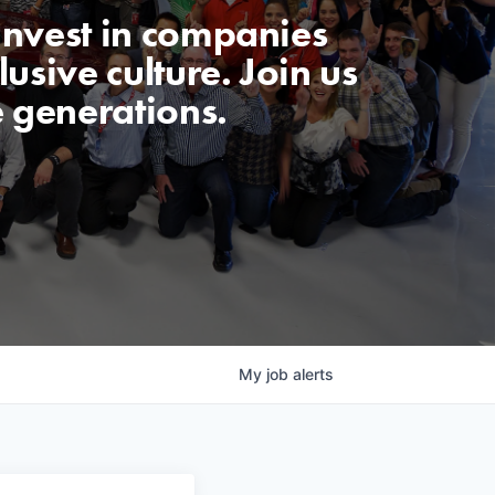
invest in companies
usive culture. Join us
e generations.
My
job
alerts