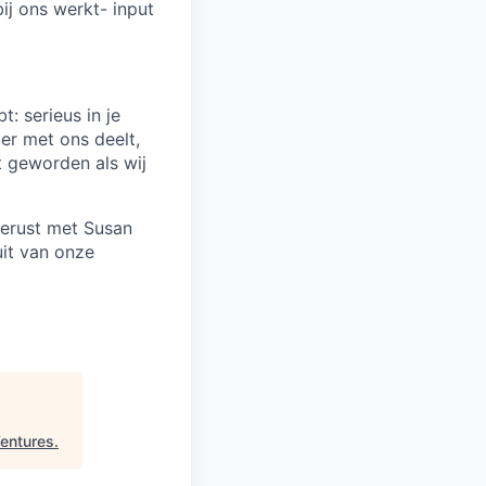
bij ons werkt- input
t: serieus in je
ier met ons deelt,
st geworden als wij
 gerust met Susan
it van onze
Ventures
.