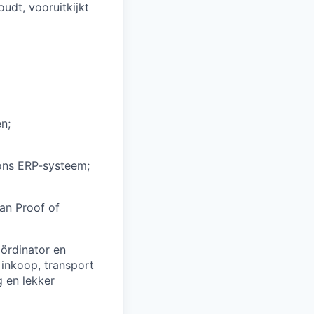
udt, vooruitkijkt
n;
ons ERP-systeem;
van Proof of
ördinator en
 inkoop, transport
g en lekker