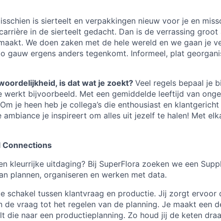
sschien is sierteelt en verpakkingen nieuw voor je en missc
arrière in de sierteelt gedacht. Dan is de verrassing groot 
 maakt. We doen zaken met de hele wereld en we gaan je v
t zo gauw ergens anders tegenkomt. Informeel, plat georgan
woordelijkheid, is dat wat je zoekt?
Veel regels bepaal je bi
 werkt bijvoorbeeld. Met een gemiddelde leeftijd van ongev
Om je heen heb je collega’s die enthousiast en klantgericht
ambiance je inspireert om alles uit jezelf te halen! Met elk
l Connections
een kleurrijke uitdaging? Bij SuperFlora zoeken we een Supp
 van plannen, organiseren en werken met data.
 de schakel tussen klantvraag en productie. Jij zorgt ervoor 
n de vraag tot het regelen van de planning. Je maakt een 
lt die naar een productieplanning. Zo houd jij de keten dra