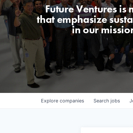
Future Ventures is
that emphasize sustai
in our missio
Explore
companies
Search
jobs
J