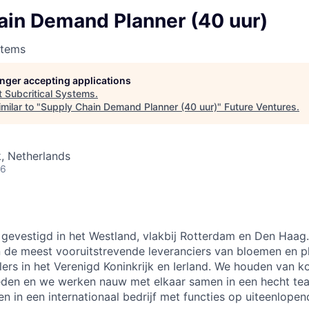
ain Demand Planner (40 uur)
stems
longer accepting applications
t
Subcritical Systems
.
milar to "
Supply Chain Demand Planner (40 uur)
"
Future Ventures
.
, Netherlands
26
…
a gevestigd in het Westland, vlakbij Rotterdam en Den Haag.
 de meest vooruitstrevende leveranciers van bloemen en p
lers in het Verenigd Koninkrijk en Ierland. We houden van ko
eden en we werken nauw met elkaar samen in een hecht tea
en in een internationaal bedrijf met functies op uiteenlope