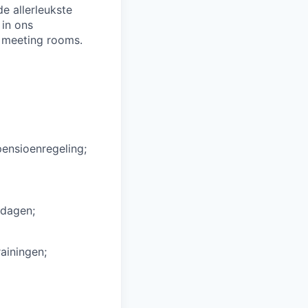
de allerleukste
 in ons
e meeting rooms.
ensioenregeling;
 dagen;
rainingen;