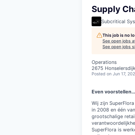
Supply Ch
Subcritical Sy
This job is no 
See open jobs a
See open jobs si
Operations
2675 Honselersdijk
Posted
on Jun 17, 20
Even voorstellen
Wij zijn SuperFlor
in 2008 en één van
grootschalige retai
verantwoordelijkh
SuperFlora is werk