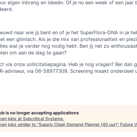
voor eigen inbreng en ideeën. Of je nu een week of een jaar 
eerd.
ieuwd naar wie jij bent en of je het SuperFlora-DNA in je heb
et een glimlach. Als je die mix van professionaliteit en plez
alles wat je verder nog nodig hebt. Ben jij net zo enthousia
hten om aan de slag te gaan?
ect via onze sollicitatiepagina. Heb je nog vragen? Bel dan
R-adviseur, via 06-58977309. Screening maakt onderdeel u
job is no longer accepting applications
pen jobs at
Subcritical Systems
.
en jobs similar to "
Supply Chain Demand Planner (40 uur)
"
Future 