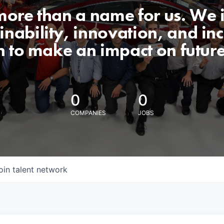
 more than a name for us. We 
nability, innovation, and incl
n to make an impact on futur
0
0
COMPANIES
JOBS
oin talent network