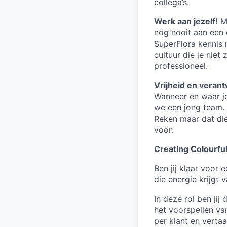
collega’s.
Werk aan jezelf!
Mi
nog nooit aan een c
SuperFlora kennis
cultuur die je nie
professioneel.
Vrijheid en verant
Wanneer en waar je
we een jong team. 
Reken maar dat die 
voor:
Creating Colourfu
Ben jij klaar voor 
die energie krijgt
In deze rol ben jij
het voorspellen va
per klant en vertaa