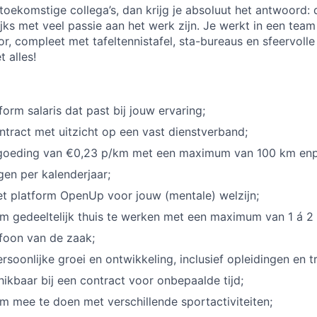
 toekomstige collega’s, dan krijg je absoluut het antwoord: 
ijks met veel passie aan het werk zijn. Je werkt in een team
or, compleet met tafeltennistafel, sta-bureaus en sfeervoll
t alles!
orm salaris dat past bij jouw ervaring;
ontract met uitzicht op een vast dienstverband;
goeding van €0,23 p/km met een maximum van 100 km enp
en per kalenderjaar;
t platform OpenUp voor jouw (mentale) welzijn;
m gedeeltelijk thuis te werken met een maximum van 1 á 2
foon van de zaak;
rsoonlijke groei en ontwikkeling, inclusief opleidingen en t
hikbaar bij een contract voor onbepaalde tijd;
m mee te doen met verschillende sportactiviteiten;